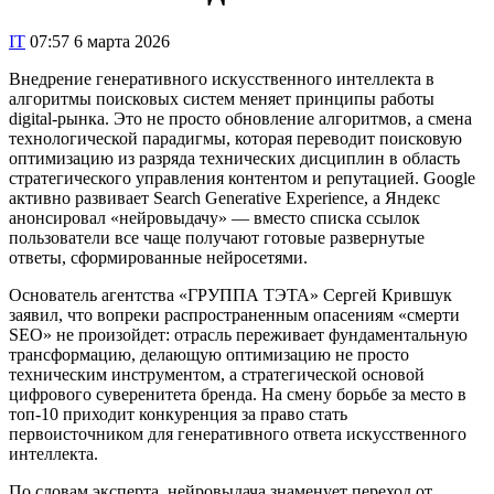
IT
07:57 6 марта 2026
Внедрение генеративного искусственного интеллекта в
алгоритмы поисковых систем меняет принципы работы
digital-рынка. Это не просто обновление алгоритмов, а смена
технологической парадигмы, которая переводит поисковую
оптимизацию из разряда технических дисциплин в область
стратегического управления контентом и репутацией. Google
активно развивает Search Generative Experience, а Яндекс
анонсировал «нейровыдачу» — вместо списка ссылок
пользователи все чаще получают готовые развернутые
ответы, сформированные нейросетями.
Основатель агентства «ГРУППА ТЭТА» Сергей Крившук
заявил, что вопреки распространенным опасениям «смерти
SEO» не произойдет: отрасль переживает фундаментальную
трансформацию, делающую оптимизацию не просто
техническим инструментом, а стратегической основой
цифрового суверенитета бренда. На смену борьбе за место в
топ-10 приходит конкуренция за право стать
первоисточником для генеративного ответа искусственного
интеллекта.
По словам эксперта, нейровыдача знаменует переход от