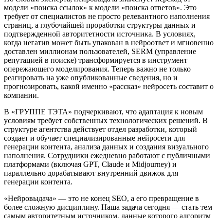
модели «поиска ссылок» к модели «поиска ответов». Это
требует от специалистов не просто релевантного наполнения
страниц, а глубочайшей проработки структуры данных и
подтвержденной авторитетности источника. В условиях,
когда негатив может быть упакован в нейроответ и мгновенно
доставлен миллионам пользователей, SERM (управление
репутацией в поиске) трансформируется в инструмент
опережающего моделирования. Теперь важно не только
реагировать на уже опубликованные сведения, но и
прогнозировать, какой именно «рассказ» нейросеть составит о
компании.
В «ГРУППЕ ТЭТА» подчеркивают, что адаптация к новым
условиям требует собственных технологических решений. В
структуре агентства действует отдел разработки, который
создает и обучает специализированные нейросети для
генерации контента, анализа данных и создания визуального
наполнения. Сотрудники ежедневно работают с публичными
платформами (включая GPT, Claude и Midjourney) и
параллельно дорабатывают внутренний движок для
генерации контента.
«Нейровыдача» — это не конец SEO, а его превращение в
более сложную дисциплину. Наша задача сегодня — стать тем
самым авторитетным источником, данные которого алгоритм