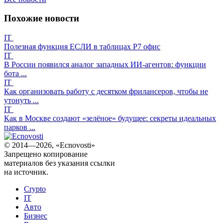
Похожие новости
IT
Полезная функция ЕСЛИ в таблицах Р7 офис
IT
В России появился аналог западных ИИ-агентов: функции
бота ...
IT
Как организовать работу с десятком фрилансеров, чтобы не
утонуть ...
IT
Как в Москве создают «зелёное» будущее: секреты идеальных
парков ...
© 2014—2026, «Ecnovosti»
Запрещено копирование
материалов без указания ссылки
на источник.
Crypto
IT
Авто
Бизнес