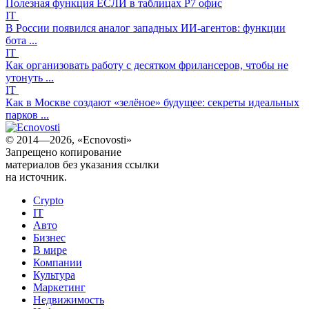
Полезная функция ЕСЛИ в таблицах Р7 офис
IT
В России появился аналог западных ИИ-агентов: функции
бота ...
IT
Как организовать работу с десятком фрилансеров, чтобы не
утонуть ...
IT
Как в Москве создают «зелёное» будущее: секреты идеальных
парков ...
© 2014—2026, «Ecnovosti»
Запрещено копирование
материалов без указания ссылки
на источник.
Crypto
IT
Авто
Бизнес
В мире
Компании
Культура
Маркетинг
Недвижимость