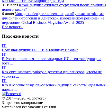
Москве в честь Всемирного дня гида
31 января
Какое будущее ожидает сферу такси после принятия
нового закона?
6 июня
Vantage побеждает в номинации «Лучшая платформа
для онлайн-торговли в Азиатско-Тихоокеанском регионе» на
церемонии Global Business Magazine Awards 2025
Все новости
Похожие новости
IT
Полезная функция ЕСЛИ в таблицах Р7 офис
IT
В России появился аналог западных ИИ-агентов: функции
бота ...
IT
Как организовать работу с десятком фрилансеров, чтобы не
утонуть ...
IT
Как в Москве создают «зелёное» будущее: секреты идеальных
парков ...
© 2014—2026, «Ecnovosti»
Запрещено копирование
материалов без указания ссылки