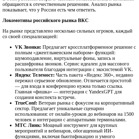
обращаются к отечественным решениям. Анализ рынка
показывает, что у России есть чем ответить.
Локомотивы российского рынка ВКС
На рынке представлено несколько сильных игроков, каждый
со своей специализацией:
VK Звонки:
Предлагает кроссплатформенное решение с
полным «джентльменским набором» функций:
шумоподавление, виртуальные фоны, запись и
расшифровка звонков. Сервис идеален для массового
пользователя благодаря интеграции с экосистемой VK.
Яндекс Телемост:
Часть пакета «Яндекс 360», недавно
пережил серьезное обновление. Отличается простотой
— для входа в конференцию нужна только ссылка.
Главная «фишка» — интеграция с YandexGPT для
создания конспекта встречи.
TrueConf:
Ветеран рынка с фокусом на корпоративный
сектор. Предлагает уникальные сценарии
использования: от онлайн-уроков до вебинаров на 1500
человек и интеграции с аппаратными терминалами.
МТС Линк:
Мощный инструмент для крупных
мероприятий и вебинаров, обогащенный ИИ-
функциями, включая бьютификацию и умного