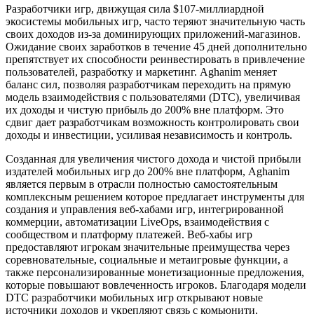
Разработчики игр, движущая сила $107-миллиардной
экосистемы мобильных игр, часто теряют значительную часть
своих доходов из-за доминирующих приложений-магазинов.
Ожидание своих заработков в течение 45 дней дополнительно
препятствует их способности реинвестировать в привлечение
пользователей, разработку и маркетинг. Aghanim меняет
баланс сил, позволяя разработчикам переходить на прямую
модель взаимодействия с пользователями (DTC), увеличивая
их доходы и чистую прибыль до 200% вне платформ. Это
сдвиг дает разработчикам возможность контролировать свои
доходы и инвестиции, усиливая независимость и контроль.
Созданная для увеличения чистого дохода и чистой прибыли
издателей мобильных игр до 200% вне платформ, Aghanim
является первым в отрасли полностью самостоятельным
комплексным решением которое предлагает инструменты для
создания и управления веб-хабами игр, интегрированной
коммерции, автоматизации LiveOps, взаимодействия с
сообществом и платформу платежей. Веб-хабы игр
предоставляют игрокам значительные преимущества через
соревновательные, социальные и метаигровые функции, а
также персонализированные монетизационные предложения,
которые повышают вовлеченность игроков. Благодаря модели
DTC разработчики мобильных игр открывают новые
источники доходов и укрепляют связь с комьюнити,