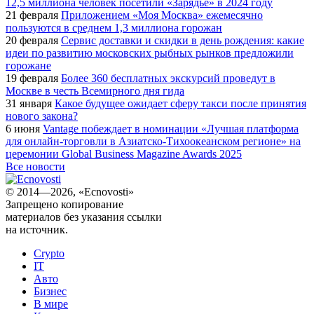
12,5 миллиона человек посетили «Зарядье» в 2024 году
21 февраля
Приложением «Моя Москва» ежемесячно
пользуются в среднем 1,3 миллиона горожан
20 февраля
Сервис доставки и скидки в день рождения: какие
идеи по развитию московских рыбных рынков предложили
горожане
19 февраля
Более 360 бесплатных экскурсий проведут в
Москве в честь Всемирного дня гида
31 января
Какое будущее ожидает сферу такси после принятия
нового закона?
6 июня
Vantage побеждает в номинации «Лучшая платформа
для онлайн-торговли в Азиатско-Тихоокеанском регионе» на
церемонии Global Business Magazine Awards 2025
Все новости
© 2014—2026, «Ecnovosti»
Запрещено копирование
материалов без указания ссылки
на источник.
Crypto
IT
Авто
Бизнес
В мире