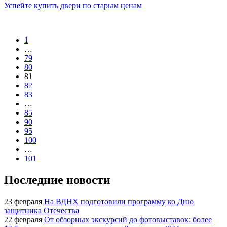
Успейте купить двери по старым ценам
1
…
79
80
81
82
83
…
85
90
95
100
…
101
Последние новости
23 февраля
На ВДНХ подготовили программу ко Дню
защитника Отечества
22 февраля
От обзорных экскурсий до фотовыставок: более