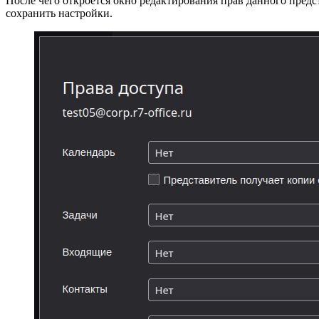
После чего откроется окно редактирования прав данного предс
сохранить настройки.