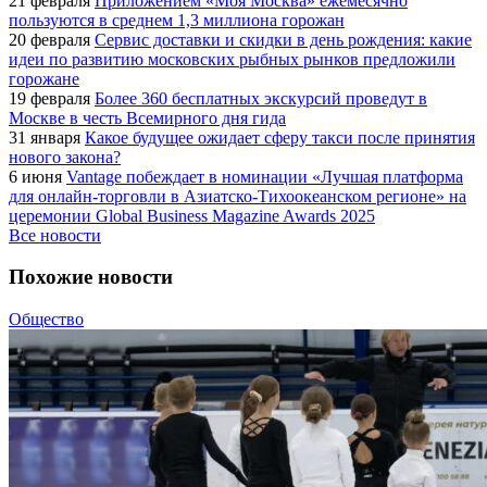
21 февраля
Приложением «Моя Москва» ежемесячно
пользуются в среднем 1,3 миллиона горожан
20 февраля
Сервис доставки и скидки в день рождения: какие
идеи по развитию московских рыбных рынков предложили
горожане
19 февраля
Более 360 бесплатных экскурсий проведут в
Москве в честь Всемирного дня гида
31 января
Какое будущее ожидает сферу такси после принятия
нового закона?
6 июня
Vantage побеждает в номинации «Лучшая платформа
для онлайн-торговли в Азиатско-Тихоокеанском регионе» на
церемонии Global Business Magazine Awards 2025
Все новости
Похожие новости
Общество