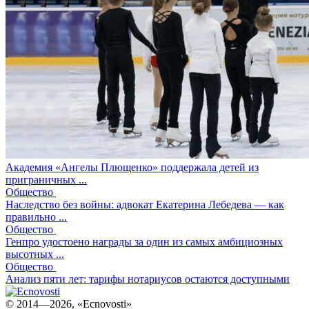
Академия «Ангелы Плющенко» поддержала детей из
приграничных ...
Общество
Наследство без войны: адвокат Екатерина Лебедева — как
правильно ...
Общество
Генпро удостоено награды за один из самых амбициозных
высотных ...
Общество
Анализ пяти лет: тарифы нотариусов остаются доступными
© 2014—2026, «Ecnovosti»