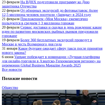
23 февраля
На ВДНХ подготовили программу ко Дню
защитника Отечества
22 февраля
От обзорных экскурсий до фотовыставок: более
12,5 миллиона человек посетили «Зарядье» в 2024 году
21 февраля
Приложением «Моя Москва» ежемесячно
пользуются в среднем 1,3 миллиона горожан
20 февраля
Сервис доставки и скидки в день рождения: какие
идеи по развитию московских рыбных рынков предложили
горожане
19 февраля
Более 360 бесплатных экскурсий проведут в
Москве в честь Всемирного дня гида
31 января
Какое будущее ожидает сферу такси после принятия
нового закона?
6 июня
Vantage побеждает в номинации «Лучшая платформа
для онлайн-торговли в Азиатско-Тихоокеанском регионе» на
церемонии Global Business Magazine Awards 2025
Все новости
Похожие новости
Общество