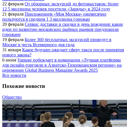
22 февраля
От обзорных экскурсий до фотовыставок: более
12,5 миллиона человек посетили «Зарядье» в 2024 году
21 февраля
Приложением «Моя Москва» ежемесячно
пользуются в среднем 1,3 миллиона горожан
20 февраля
Сервис доставки и скидки в день рождения: какие
идеи по развитию московских рыбных рынков предложили
горожане
19 февраля
Более 360 бесплатных экскурсий проведут в
Москве в честь Всемирного дня гида
31 января
Какое будущее ожидает сферу такси после принятия
нового закона?
6 июня
Vantage побеждает в номинации «Лучшая платформа
для онлайн-торговли в Азиатско-Тихоокеанском регионе» на
церемонии Global Business Magazine Awards 2025
Все новости
Похожие новости
Общество