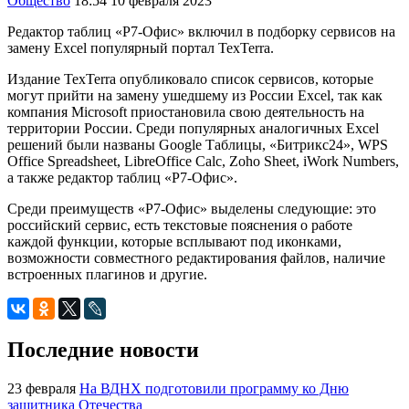
Общество
18:54 10 февраля 2023
Редактор таблиц «Р7-Офис» включил в подборку сервисов на
замену Excel популярный портал TexTerra.
Издание TexTerra опубликовало список сервисов, которые
могут прийти на замену ушедшему из России Excel, так как
компания Microsoft приостановила свою деятельность на
территории России. Среди популярных аналогичных Excel
решений были названы Google Таблицы, «Битрикс24», WPS
Office Spreadsheet, LibreOffice Calc, Zoho Sheet, iWork Numbers,
а также редактор таблиц «Р7-Офис».
Среди преимуществ «Р7-Офис» выделены следующие: это
российский сервис, есть текстовые пояснения о работе
каждой функции, которые всплывают под иконками,
возможности совместного редактирования файлов, наличие
встроенных плагинов и другие.
Последние новости
23 февраля
На ВДНХ подготовили программу ко Дню
защитника Отечества